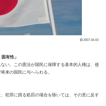
2007.04.03
、固有性」
れない。この憲法が国民に保障する基本的人権は、侵
び将来の国民に与へられる。
た、犯罪に因る処罰の場合を除いては、その意に反す