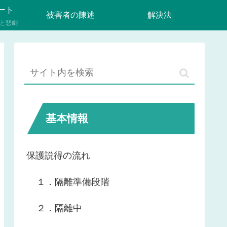
ート
被害者の陳述
解決法
と悲劇
基本情報
保護説得の流れ
１．隔離準備段階
２．隔離中