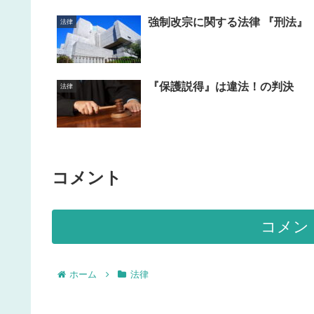
強制改宗に関する法律 『刑法』
法律
『保護説得』は違法！の判決
法律
コメント
コメン
ホーム
法律