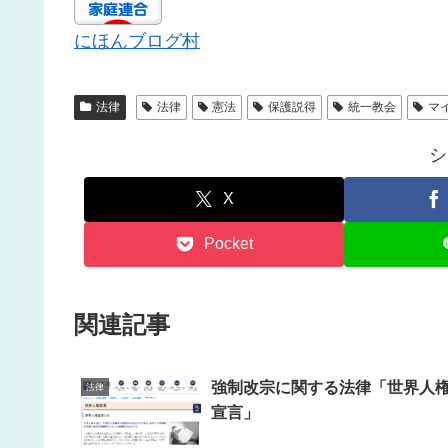
にほんブログ村
法律
法律
憲法
保護説得
統一教会
マ
シ
X
Pocket
関連記事
強制改宗に関する法律「世界人
法律
宣言」