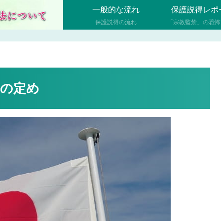
一般的な流れ
保護説得レポ
保護説得の流れ
「宗教監禁」の恐怖
法の定め