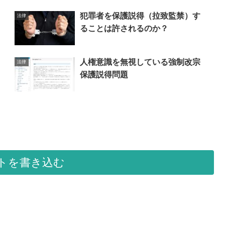
犯罪者を保護説得（拉致監禁）す
法律
ることは許されるのか？
人権意識を無視している強制改宗
法律
保護説得問題
トを書き込む