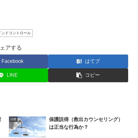
インドコントロール
ェアする
Facebook
はてブ
LINE
コピー
権
保護説得（救出カウンセリング）
法律
は正当な行為か？