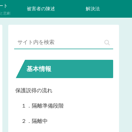
ート
被害者の陳述
解決法
と悲劇
基本情報
保護説得の流れ
１．隔離準備段階
２．隔離中