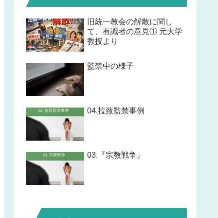
旧統一教会の解散に関し
て、有識者の意見① 元大学
教授より
監禁中の様子
04.拉致監禁事例
03.『宗教戦争』