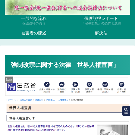
一般的な流れ
保護説得レポート
保護説得の流れ
「宗教監禁」の恐怖と悲劇
被害者の陳述
解決法
強制改宗に関する法律「世界人権宣言」
法律