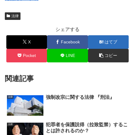
法律
シェアする
X
Facebook
はてブ
Pocket
LINE
コピー
関連記事
強制改宗に関する法律 『刑法』
法律
犯罪者を保護説得（拉致監禁）するこ
法律
とは許されるのか？