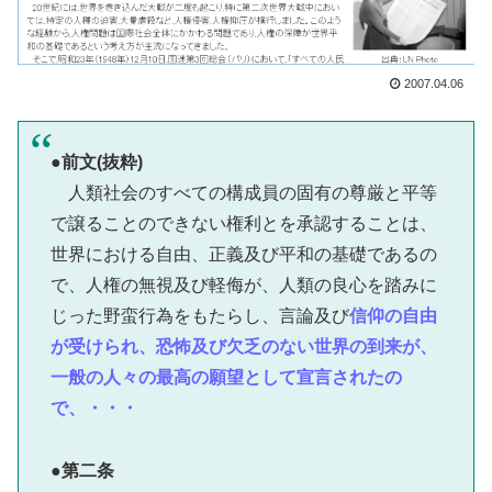
2007.04.06
●前文(抜粋)
人類社会のすべての構成員の固有の尊厳と平等
で譲ることのできない権利とを承認することは、
世界における自由、正義及び平和の基礎であるの
で、人権の無視及び軽侮が、人類の良心を踏みに
じった野蛮行為をもたらし、言論及び
信仰の自由
が受けられ、恐怖及び欠乏のない世界の到来が、
一般の人々の最高の願望として宣言されたの
で、・・・
●第二条