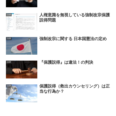
人権意識を無視している強制改宗保護
法律
説得問題
強制改宗に関する 日本国憲法の定め
法律
『保護説得』は違法！の判決
法律
保護説得（救出カウンセリング）は正
法律
当な行為か？