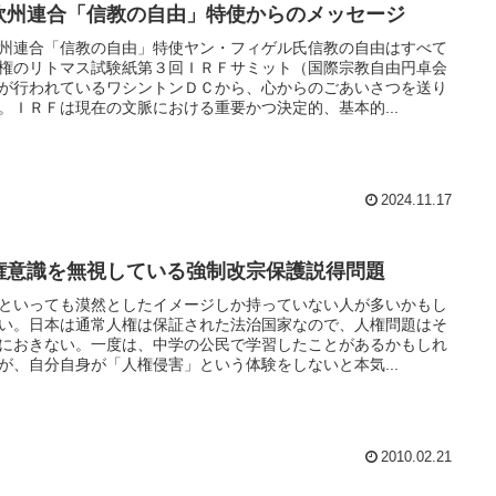
欧州連合「信教の自由」特使からのメッセージ
州連合「信教の自由」特使ヤン・フィゲル氏信教の自由はすべて
権のリトマス試験紙第３回ＩＲＦサミット（国際宗教自由円卓会
が行われているワシントンＤＣから、心からのごあいさつを送り
。ＩＲＦは現在の文脈における重要かつ決定的、基本的...
2024.11.17
権意識を無視している強制改宗保護説得問題
といっても漠然としたイメージしか持っていない人が多いかもし
い。日本は通常人権は保証された法治国家なので、人権問題はそ
におきない。一度は、中学の公民で学習したことがあるかもしれ
が、自分自身が「人権侵害」という体験をしないと本気...
2010.02.21