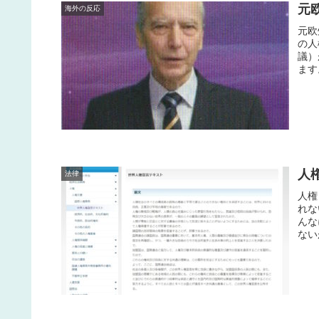
元
海外の反応
元欧
の人
議）
ます
人
法律
人権
れな
んな
ない