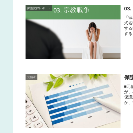
03
保護説得レポート
『宗
式名
する
する
保
元信者
■元
が、
保護
か、