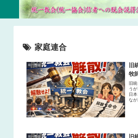
家庭連合
旧
統一教会
牧
旧統
うが
日本
なが
旧
統一教会