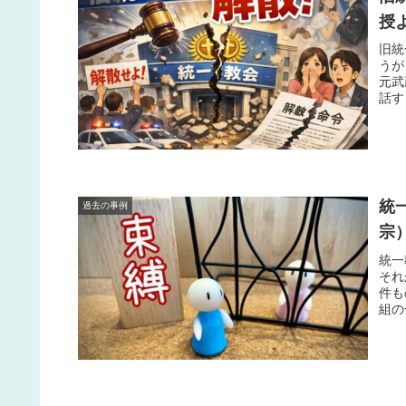
授
旧統
うが
元武
話す
統
過去の事例
宗
統一
それ
件も
組の