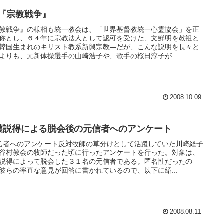
.『宗教戦争』
教戦争』の様相も統一教会は、「世界基督教統一心霊協会」を正
称とし、６４年に宗教法人として認可を受けた、文鮮明を教祖と
韓国生まれのキリスト教系新興宗教―だが、こんな説明を長々と
よりも、元新体操選手の山崎浩子や、歌手の桜田淳子が...
2008.10.09
護説得による脱会後の元信者へのアンケート
信者へのアンケート反対牧師の草分けとして活躍していた川崎経子
谷村教会の牧師だった頃に行ったアンケートを行った。対象は、
説得によって脱会した３１名の元信者である。匿名性だったの
彼らの率直な意見が回答に書かれているので、以下に紹...
2008.08.11