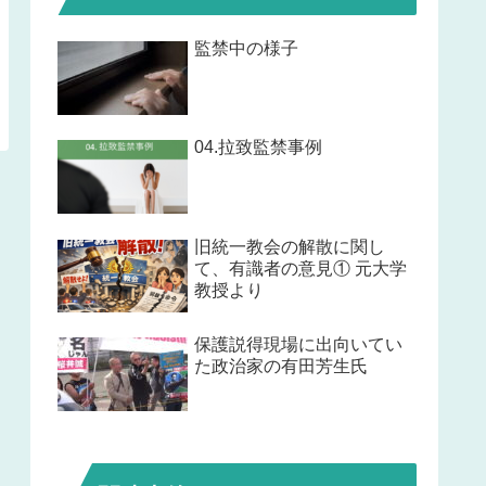
監禁中の様子
04.拉致監禁事例
旧統一教会の解散に関し
て、有識者の意見① 元大学
教授より
保護説得現場に出向いてい
た政治家の有田芳生氏