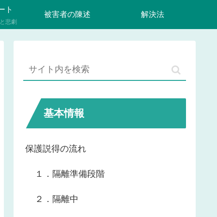
ート
被害者の陳述
解決法
と悲劇
基本情報
保護説得の流れ
１．隔離準備段階
２．隔離中