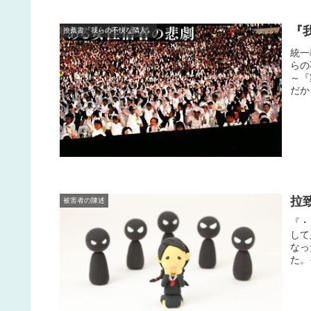
『
推薦書『我らの不快な隣人』
統一
らの
～『
だか
拉
被害者の陳述
『・
して
なっ
た。