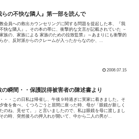
我らの不快な隣人』第一部を読んで
教会員への救出カウンセリングに関する問題を提起した本、『我
不快な隣人』。その本の帯に、衝撃的な文言が記載されていた －
家族の、家族による 家族のための拉致監禁』～あまりにも衝撃的
らか、反対派からのクレームが入ったからなのか、...
2008.07.15
致の瞬間・・保護説得被害者の陳述書より
・・・この日私は帰省し、午後９時過ぎに実家に着きました。そ
夕食を食べ、くつろごうと居間に座った時、母が「眼鏡が新しく
たのね、見せて。」と言いましたので、私は眼鏡を母に渡しまし
その時、突然後ろの押入れが開いて、中から二人の男が...