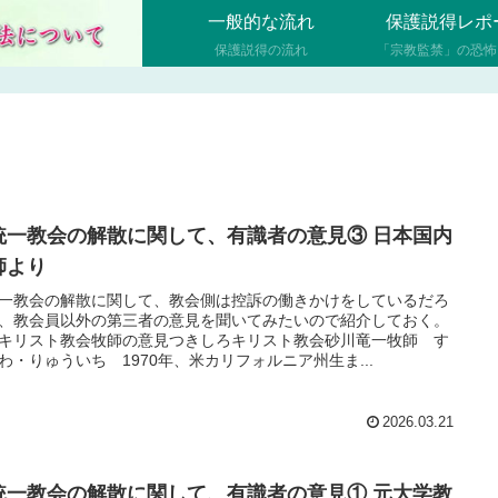
一般的な流れ
保護説得レポ
保護説得の流れ
「宗教監禁」の恐怖
統一教会の解散に関して、有識者の意見③ 日本国内
師より
一教会の解散に関して、教会側は控訴の働きかけをしているだろ
、教会員以外の第三者の意見を聞いてみたいので紹介しておく。
キリスト教会牧師の意見つきしろキリスト教会砂川竜一牧師 す
わ・りゅういち 1970年、米カリフォルニア州生ま...
2026.03.21
統一教会の解散に関して、有識者の意見① 元大学教