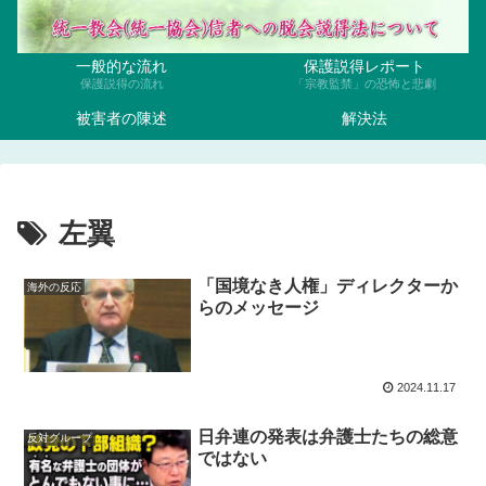
一般的な流れ
保護説得レポート
保護説得の流れ
「宗教監禁」の恐怖と悲劇
被害者の陳述
解決法
左翼
「国境なき人権」ディレクターか
海外の反応
らのメッセージ
2024.11.17
日弁連の発表は弁護士たちの総意
反対グループ
ではない