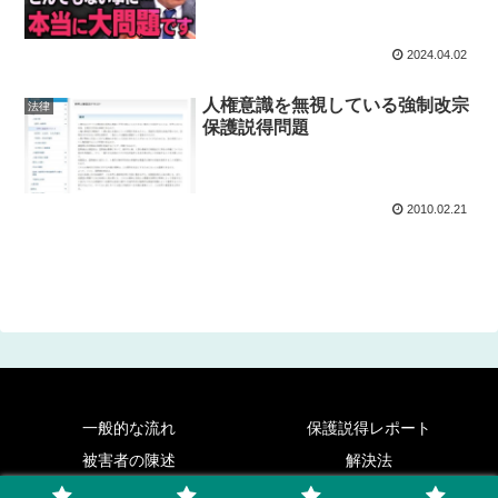
2024.04.02
人権意識を無視している強制改宗
法律
保護説得問題
2010.02.21
一般的な流れ
保護説得レポート
被害者の陳述
解決法