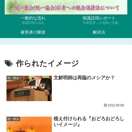
一般的な流れ
保護説得レポート
保護説得の流れ
「宗教監禁」の恐怖と悲劇
被害者の陳述
解決法
作られたイメージ
文鮮明師は再臨のメシアか？
統一教会
2012.09.09
植え付けられる『おどろおどろし
統一教会
いイメージ』