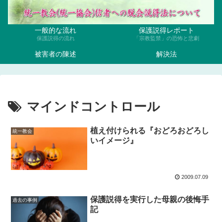
一般的な流れ
保護説得レポート
保護説得の流れ
「宗教監禁」の恐怖と悲劇
被害者の陳述
解決法
マインドコントロール
植え付けられる『おどろおどろし
統一教会
いイメージ』
2009.07.09
保護説得を実行した母親の後悔手
過去の事例
記